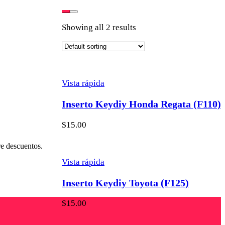
Showing all 2 results
Vista rápida
Inserto Keydiy Honda Regata (F110)
$
15.00
re descuentos.
Vista rápida
Inserto Keydiy Toyota (F125)
$
15.00