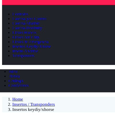
Controles
Carcasa para Control
Carcasa Abatible
Carcasa Proximity
Llaves Huecas
Llaves con Chip
Llaves de Emergencia
Insertos Keydiy/Xhorse
Inserto Abatible
Transponders
Inicio
Tienda
Catálogo
Contáctanos
Home
Insertos / Transponders
Insertos keydiy/xhorse