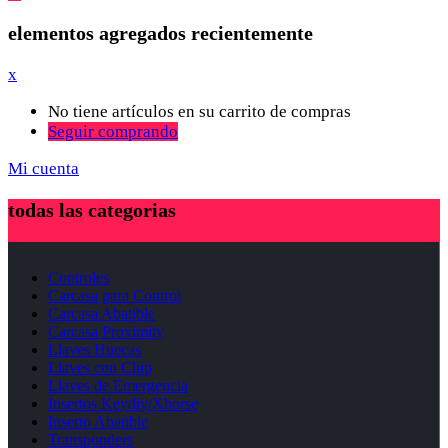
elementos agregados recientemente
x
No tiene artículos en su carrito de compras
Seguir comprando
Mi cuenta
todas las categorias
Controles
Carcasa para Control
Carcasa Abatible
Carcasa Proximity
Llaves Huecas
Llaves con Chip
Llaves de Emergencia
Insertos Keydiy/Xhorse
Inserto Abatible
Transponders