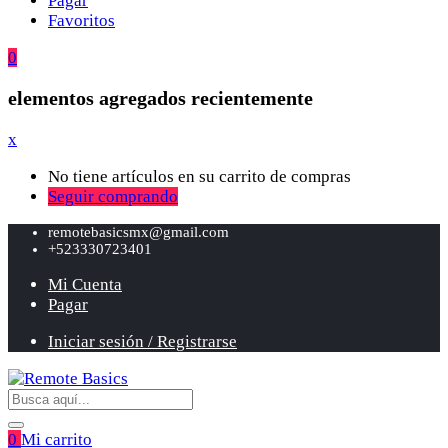
Pagar
Favoritos
0
elementos agregados recientemente
x
No tiene artículos en su carrito de compras
Seguir comprando
remotebasicsmx@gmail.com
+523330723401
Mi Cuenta
Pagar
Iniciar sesión / Registrarse
0
Mi carrito