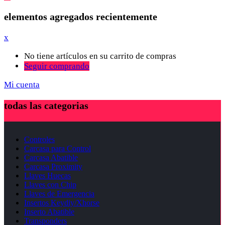
elementos agregados recientemente
x
No tiene artículos en su carrito de compras
Seguir comprando
Mi cuenta
todas las categorias
Controles
Carcasa para Control
Carcasa Abatible
Carcasa Proximity
Llaves Huecas
Llaves con Chip
Llaves de Emergencia
Insertos Keydiy/Xhorse
Inserto Abatible
Transponders