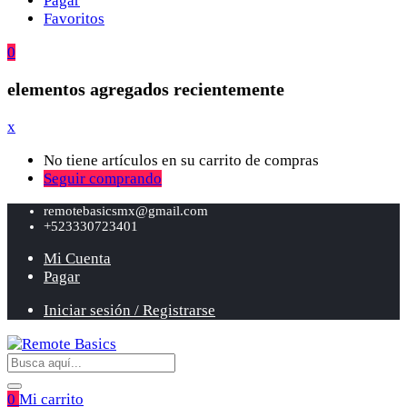
Pagar
Favoritos
0
elementos agregados recientemente
x
No tiene artículos en su carrito de compras
Seguir comprando
remotebasicsmx@gmail.com
+523330723401
Mi Cuenta
Pagar
Iniciar sesión / Registrarse
0
Mi carrito