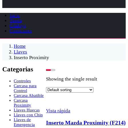
Inicio
Tienda
Catálogo
Contáctanos
Home
Llaves
Inserto Proximity
Categorias
Showing the single result
Controles
Carcasa para
Control
Carcasa Abatible
Carcasa
Proximity
Llaves Huecas
Vista rápida
Llaves con Chip
Llaves de
Inserto Mazda Proximity (F214)
Emergencia