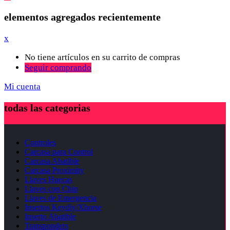
elementos agregados recientemente
x
No tiene artículos en su carrito de compras
Seguir comprando
Mi cuenta
todas las categorias
Controles
Carcasa para Control
Carcasa Abatible
Carcasa Proximity
Llaves Huecas
Llaves con Chip
Llaves de Emergencia
Insertos Keydiy/Xhorse
Inserto Abatible
Transponders