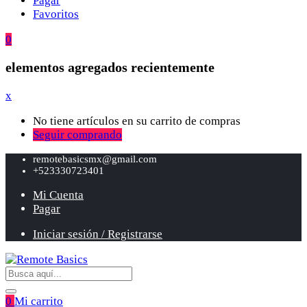
Pagar
Favoritos
0
elementos agregados recientemente
x
No tiene artículos en su carrito de compras
Seguir comprando
remotebasicsmx@gmail.com
+523330723401
Mi Cuenta
Pagar
Iniciar sesión / Registrarse
0
Mi carrito