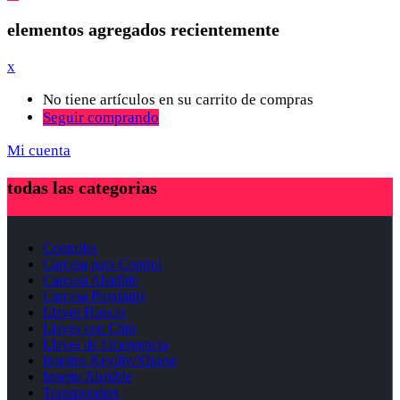
elementos agregados recientemente
x
No tiene artículos en su carrito de compras
Seguir comprando
Mi cuenta
todas las categorias
Controles
Carcasa para Control
Carcasa Abatible
Carcasa Proximity
Llaves Huecas
Llaves con Chip
Llaves de Emergencia
Insertos Keydiy/Xhorse
Inserto Abatible
Transponders