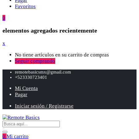
Pagar
Favoritos
0
elementos agregados recientemente
x
No tiene artículos en su carrito de compras
Seguir comprando
remotebasicsmx@gmail.com
+523330723401
Mi Cuenta
Pagar
Iniciar sesión / Registrarse
0
Mi carrito