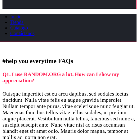
Inicio
Tienda
Catálogo
Contáctanos
#help you everytime
FAQs
Q1. I use RANDOM.ORG a lot. How can I show my
appreciation?
Quisque imperdiet est eu arcu dapibus, sed sodales lectus
tincidunt. Nulla vitae felis eu augue gravida imperdiet.
Nullam tempor ante purus, vitae scelerisque nunc feugiat ut.
Maecenas faucibus tellus vitae tellus sodales, ut pretium
augue placerat. Vestibulum nulla tellus, faucibus sed nunc a,
suscipit suscipit ante. Nunc vitae nisl ac risus accumsan
blandit eget sit amet odio. Mauris dolor magna, tempor at
mollis ac, porta non erat.