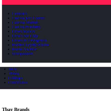
Controles
Carcasa para Control
Carcasa Abatible
Carcasa Proximity
Llaves Huecas
Llaves con Chip
Llaves de Emergencia
Insertos Keydiy/Xhorse
Inserto Abatible
Transponders
Inicio
Tienda
Catálogo
Contáctanos
Tbay Brands