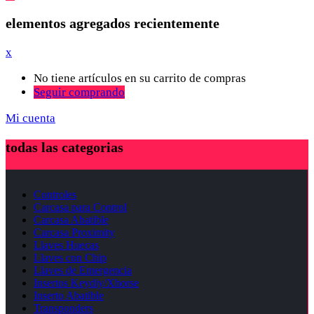
elementos agregados recientemente
x
No tiene artículos en su carrito de compras
Seguir comprando
Mi cuenta
todas las categorias
Controles
Carcasa para Control
Carcasa Abatible
Carcasa Proximity
Llaves Huecas
Llaves con Chip
Llaves de Emergencia
Insertos Keydiy/Xhorse
Inserto Abatible
Transponders