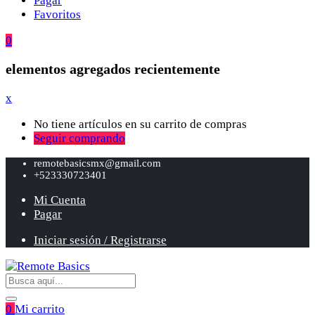
Pagar
Favoritos
0
elementos agregados recientemente
x
No tiene artículos en su carrito de compras
Seguir comprando
remotebasicsmx@gmail.com
+523330723401
Mi Cuenta
Pagar
Iniciar sesión / Registrarse
0
Mi carrito