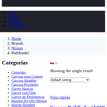
Inicio
Tienda
Catálogo
Contáctanos
Home
Brands
Nissan
Pathfinder
Categorias
Showing the single result
Controles
Carcasa para Control
Carcasa Abatible
Carcasa Proximity
Llaves Huecas
Llaves con Chip
Llaves de Emergencia
Vista rápida
Insertos Keydiy/Xhorse
Inserto Abatible