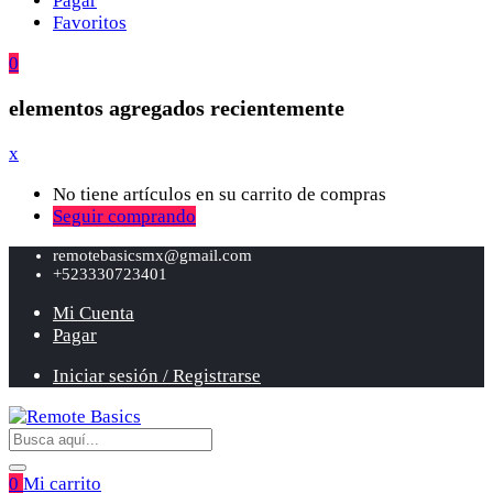
Pagar
Favoritos
0
elementos agregados recientemente
x
No tiene artículos en su carrito de compras
Seguir comprando
remotebasicsmx@gmail.com
+523330723401
Mi Cuenta
Pagar
Iniciar sesión / Registrarse
0
Mi carrito