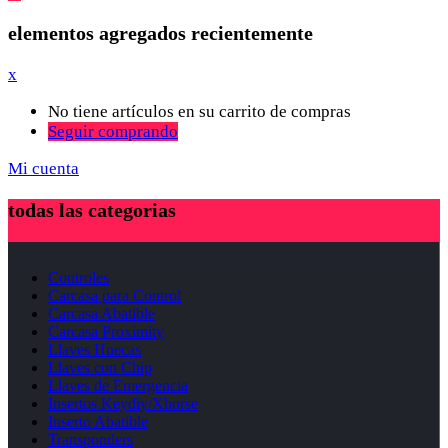
elementos agregados recientemente
x
No tiene artículos en su carrito de compras
Seguir comprando
Mi cuenta
todas las categorias
Controles
Carcasa para Control
Carcasa Abatible
Carcasa Proximity
Llaves Huecas
Llaves con Chip
Llaves de Emergencia
Insertos Keydiy/Xhorse
Inserto Abatible
Transponders