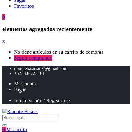
Pagar
Favoritos
0
elementos agregados recientemente
x
No tiene artículos en su carrito de compras
Seguir comprando
remotebasicsmx@gmail.com
+523330723401
Mi Cuenta
Pagar
Iniciar sesión / Registrarse
0
Mi carrito