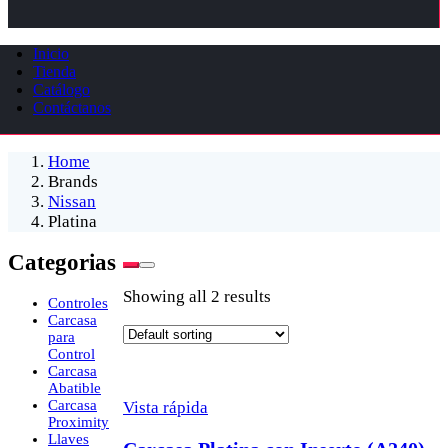
Inicio
Tienda
Catálogo
Contáctanos
Home
Brands
Nissan
Platina
Categorias
Showing all 2 results
Controles
Carcasa
para
Control
Carcasa
Abatible
Carcasa
Vista rápida
Proximity
Llaves