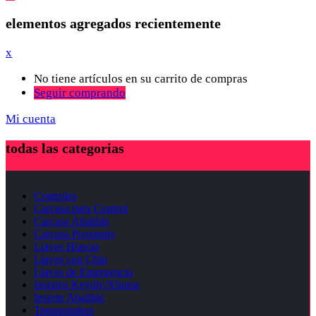
elementos agregados recientemente
x
No tiene artículos en su carrito de compras
Seguir comprando
Mi cuenta
todas las categorias
Controles
Carcasa para Control
Carcasa Abatible
Carcasa Proximity
Llaves Huecas
Llaves con Chip
Llaves de Emergencia
Insertos Keydiy/Xhorse
Inserto Abatible
Transponders