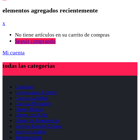
elementos agregados recientemente
x
No tiene artículos en su carrito de compras
Seguir comprando
Mi cuenta
todas las categorias
Controles
Carcasa para Control
Carcasa Abatible
Carcasa Proximity
Llaves Huecas
Llaves con Chip
Llaves de Emergencia
Insertos Keydiy/Xhorse
Inserto Abatible
Transponders