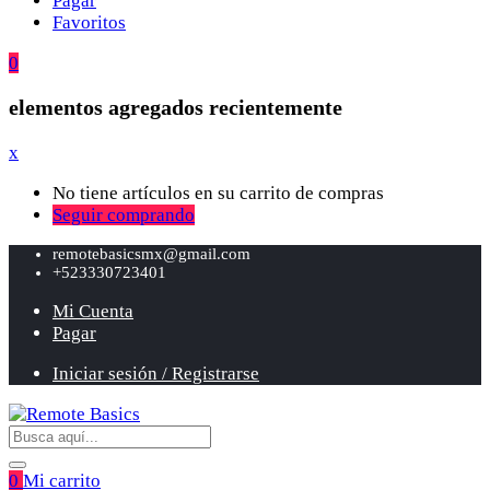
Pagar
Favoritos
0
elementos agregados recientemente
x
No tiene artículos en su carrito de compras
Seguir comprando
remotebasicsmx@gmail.com
+523330723401
Mi Cuenta
Pagar
Iniciar sesión / Registrarse
0
Mi carrito