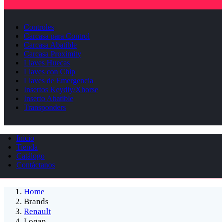
Controles
Carcasa para Control
Carcasa Abatible
Carcasa Proximity
Llaves Huecas
Llaves con Chip
Llaves de Emergencia
Insertos Keydiy/Xhorse
Inserto Abatible
Transponders
Inicio
Tienda
Catálogo
Contáctanos
Home
Brands
Renault
Logan