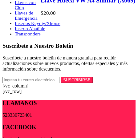
Llave Hueca VW A4 Similar (A069)
Llaves con
Chip
$
20.00
Llaves de
Emergencia
Insertos Keydiy/Xhorse
Inserto Abatible
Transponders
Suscríbete a Nuestro Boletín
Suscríbete a nuestro boletín de manera gratuita para recibir
actualizaciones sobre nuevos productos, ofertas especiales y más
información sobre descuentos.
[/vc_column]
[/vc_row]
LLAMANOS
523330723401
FACEBOOK