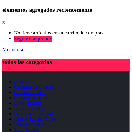
elementos agregados recientemente
x
No tiene artículos en su carrito de compras
Seguir comprando
Mi cuenta
todas las categorias
Controles
Carcasa para Control
Carcasa Abatible
Carcasa Proximity
Llaves Huecas
Llaves con Chip
Llaves de Emergencia
Insertos Keydiy/Xhorse
Inserto Abatible
Transponders