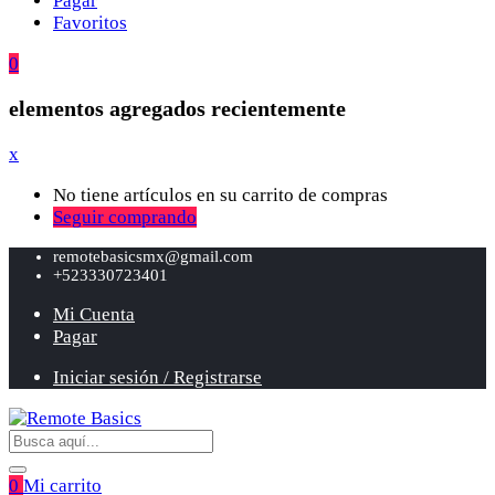
Pagar
Favoritos
0
elementos agregados recientemente
x
No tiene artículos en su carrito de compras
Seguir comprando
remotebasicsmx@gmail.com
+523330723401
Mi Cuenta
Pagar
Iniciar sesión / Registrarse
0
Mi carrito