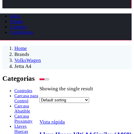
Inicio
Tienda
Catálogo
Contáctanos
Home
Brands
VolksWagen
Jetta A4
Categorias
Showing the single result
Controles
Carcasa para
Control
Carcasa
Abatible
Carcasa
Proximity
Vista rápida
Llaves
Huecas