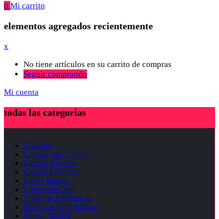
0
Mi carrito
elementos agregados recientemente
x
No tiene artículos en su carrito de compras
Seguir comprando
Mi cuenta
todas las categorias
Controles
Carcasa para Control
Carcasa Abatible
Carcasa Proximity
Llaves Huecas
Llaves con Chip
Llaves de Emergencia
Insertos Keydiy/Xhorse
Inserto Abatible