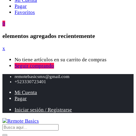
Mi Cuenta
Pagar
Favoritos
0
elementos agregados recientemente
x
No tiene artículos en su carrito de compras
Seguir comprando
remotebasicsmx@gmail.com
+523330723401
Mi Cuenta
Pagar
Iniciar sesión / Registrarse