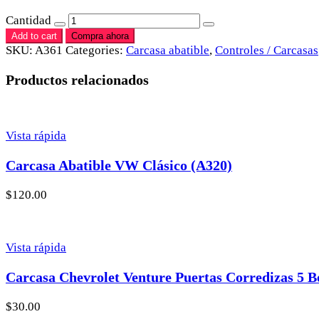
Cantidad
Add to cart
Compra ahora
SKU:
A361
Categories:
Carcasa abatible
,
Controles / Carcasas
Productos relacionados
Vista rápida
Carcasa Abatible VW Clásico (A320)
$
120.00
Vista rápida
Carcasa Chevrolet Venture Puertas Corredizas 5 B
$
30.00