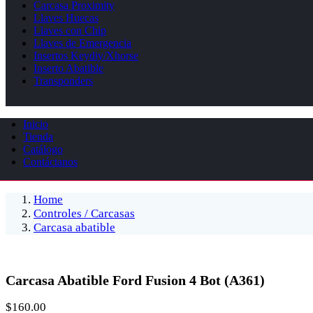
Carcasa Proximity
Llaves Huecas
Llaves con Chip
Llaves de Emergencia
Insertos Keydiy/Xhorse
Inserto Abatible
Transponders
Inicio
Tienda
Catálogo
Contáctanos
Home
Controles / Carcasas
Carcasa abatible
Carcasa Abatible Ford Fusion 4 Bot (A361)
$
160.00