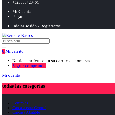
+523330723401
Mi Cuenta
Pagar
Iniciar sesión / Registrarse
0
Mi carrito
No tiene artículos en su carrito de compras
Seguir comprando
Mi cuenta
todas las categorias
Controles
Carcasa para Control
Carcasa Abatible