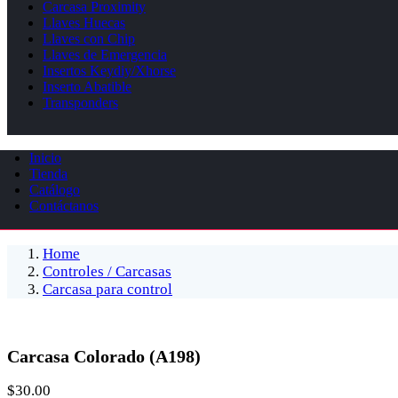
Carcasa Proximity
Llaves Huecas
Llaves con Chip
Llaves de Emergencia
Insertos Keydiy/Xhorse
Inserto Abatible
Transponders
Inicio
Tienda
Catálogo
Contáctanos
Home
Controles / Carcasas
Carcasa para control
Carcasa Colorado (A198)
$
30.00