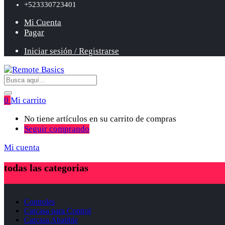
+523330723401
Mi Cuenta
Pagar
Iniciar sesión / Registrarse
0
Mi carrito
No tiene artículos en su carrito de compras
Seguir comprando
Mi cuenta
todas las categorias
Controles
Carcasa para Control
Carcasa Abatible