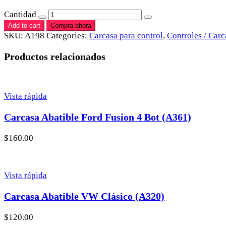
Cantidad
Add to cart
Compra ahora
SKU:
A198
Categories:
Carcasa para control
,
Controles / Carc
Productos relacionados
Vista rápida
Carcasa Abatible Ford Fusion 4 Bot (A361)
$
160.00
Vista rápida
Carcasa Abatible VW Clásico (A320)
$
120.00