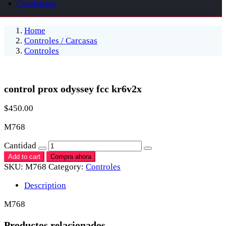
Contáctanos
Home
Controles / Carcasas
Controles
control prox odyssey fcc kr6v2x
$
450.00
M768
Cantidad
Add to cart
Compra ahora
SKU:
M768
Category:
Controles
Description
M768
Productos relacionados