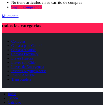
No tiene artículos en su carrito de compras
Seguir comprando
Mi cuenta
todas las categorias
Controles
Carcasa para Control
Carcasa Abatible
Carcasa Proximity
Llaves Huecas
Llaves con Chip
Llaves de Emergencia
Insertos Keydiy/Xhorse
Inserto Abatible
Transponders
Inicio
Tienda
Catálogo