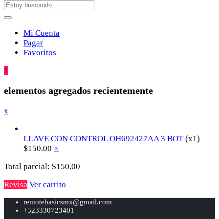
Mi Cuenta
Pagar
Favoritos
1
elementos agregados recientemente
x
LLAVE CON CONTROL OH692427AA 3 BOT
(x1)
$
150.00
×
Total parcial:
$
150.00
Revisa
Ver carrito
remotebasicsmx@gmail.com
+523330723401