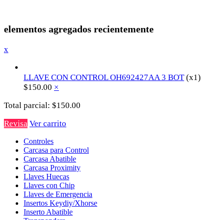
elementos agregados recientemente
x
LLAVE CON CONTROL OH692427AA 3 BOT
(x1)
$
150.00
×
Total parcial:
$
150.00
Revisa
Ver carrito
Controles
Carcasa para Control
Carcasa Abatible
Carcasa Proximity
Llaves Huecas
Llaves con Chip
Llaves de Emergencia
Insertos Keydiy/Xhorse
Inserto Abatible