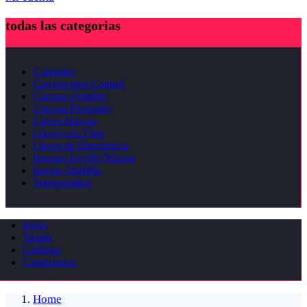
todas las categorias
Controles
Carcasa para Control
Carcasa Abatible
Carcasa Proximity
Llaves Huecas
Llaves con Chip
Llaves de Emergencia
Insertos Keydiy/Xhorse
Inserto Abatible
Transponders
Inicio
Tienda
Catálogo
Contáctanos
Home