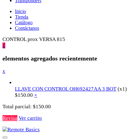
Transponders
Inicio
Tienda
Catálogo
Contáctanos
CONTROL prox VERSA 815
1
elementos agregados recientemente
x
LLAVE CON CONTROL OH692427AA 3 BOT
(x1)
$
150.00
×
Total parcial:
$
150.00
Revisa
Ver carrito