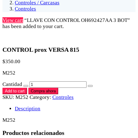
Controles / Carcasas
Controles
View cart
“LLAVE CON CONTROL OH692427AA 3 BOT”
has been added to your cart.
CONTROL prox VERSA 815
$
350.00
M252
Cantidad
Add to cart
Compra ahora
SKU:
M252
Category:
Controles
Description
M252
Productos relacionados