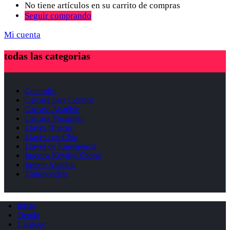
No tiene artículos en su carrito de compras
Seguir comprando
Mi cuenta
todas las categorias
Controles
Carcasa para Control
Carcasa Abatible
Carcasa Proximity
Llaves Huecas
Llaves con Chip
Llaves de Emergencia
Insertos Keydiy/Xhorse
Inserto Abatible
Transponders
Inicio
Tienda
Catálogo