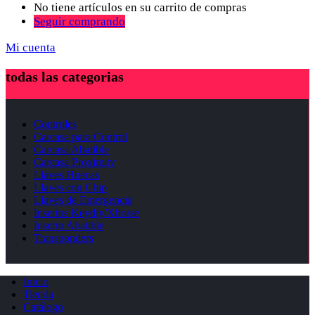
No tiene artículos en su carrito de compras
Seguir comprando
Mi cuenta
todas las categorias
Controles
Carcasa para Control
Carcasa Abatible
Carcasa Proximity
Llaves Huecas
Llaves con Chip
Llaves de Emergencia
Insertos Keydiy/Xhorse
Inserto Abatible
Transponders
Inicio
Tienda
Catálogo