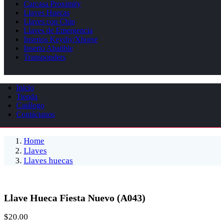
Carcasa Proximity
Llaves Huecas
Llaves con Chip
Llaves de Emergencia
Insertos Keydiy/Xhorse
Inserto Abatible
Transponders
Inicio
Tienda
Catálogo
Contáctanos
Home
Llaves
Llaves huecas
Llave Hueca Fiesta Nuevo (A043)
$
20.00