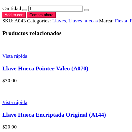
Cantidad
Add to cart
Compra ahora
SKU:
A043
Categories:
Llaves
,
Llaves huecas
Marca:
Fiesta
,
Productos relacionados
Vista rápida
Llave Hueca Pointer Valeo (A070)
$
30.00
Vista rápida
Llave Hueca Encriptada Original (A144)
$
20.00