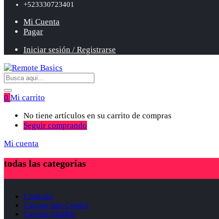
+523330723401
Mi Cuenta
Pagar
Iniciar sesión / Registrarse
0
Mi carrito
No tiene artículos en su carrito de compras
Seguir comprando
Mi cuenta
todas las categorias
Controles
Carcasa para Control
Carcasa Abatible