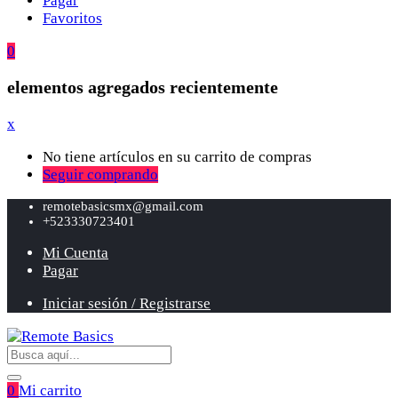
Pagar
Favoritos
0
elementos agregados recientemente
x
No tiene artículos en su carrito de compras
Seguir comprando
remotebasicsmx@gmail.com
+523330723401
Mi Cuenta
Pagar
Iniciar sesión / Registrarse
0
Mi carrito