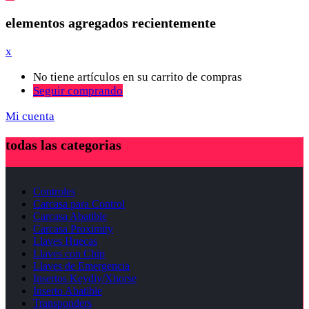
elementos agregados recientemente
x
No tiene artículos en su carrito de compras
Seguir comprando
Mi cuenta
todas las categorias
Controles
Carcasa para Control
Carcasa Abatible
Carcasa Proximity
Llaves Huecas
Llaves con Chip
Llaves de Emergencia
Insertos Keydiy/Xhorse
Inserto Abatible
Transponders