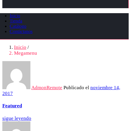
Inicio
Tienda
Catálogo
Contáctanos
Inicio
/
Megamenu
AdmonRemote
Publicado el
noviembre 14,
2017
Featured
sigue leyendo