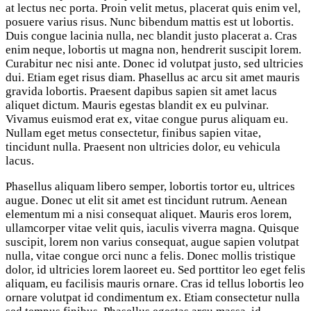
at lectus nec porta. Proin velit metus, placerat quis enim vel,
posuere varius risus. Nunc bibendum mattis est ut lobortis.
Duis congue lacinia nulla, nec blandit justo placerat a. Cras
enim neque, lobortis ut magna non, hendrerit suscipit lorem.
Curabitur nec nisi ante. Donec id volutpat justo, sed ultricies
dui. Etiam eget risus diam. Phasellus ac arcu sit amet mauris
gravida lobortis. Praesent dapibus sapien sit amet lacus
aliquet dictum. Mauris egestas blandit ex eu pulvinar.
Vivamus euismod erat ex, vitae congue purus aliquam eu.
Nullam eget metus consectetur, finibus sapien vitae,
tincidunt nulla. Praesent non ultricies dolor, eu vehicula
lacus.
Phasellus aliquam libero semper, lobortis tortor eu, ultrices
augue. Donec ut elit sit amet est tincidunt rutrum. Aenean
elementum mi a nisi consequat aliquet. Mauris eros lorem,
ullamcorper vitae velit quis, iaculis viverra magna. Quisque
suscipit, lorem non varius consequat, augue sapien volutpat
nulla, vitae congue orci nunc a felis. Donec mollis tristique
dolor, id ultricies lorem laoreet eu. Sed porttitor leo eget felis
aliquam, eu facilisis mauris ornare. Cras id tellus lobortis leo
ornare volutpat id condimentum ex. Etiam consectetur nulla