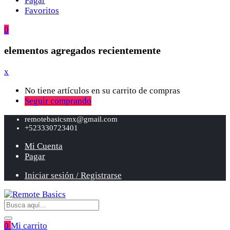
Pagar
Favoritos
0
elementos agregados recientemente
x
No tiene artículos en su carrito de compras
Seguir comprando
remotebasicsmx@gmail.com
+523330723401
Mi Cuenta
Pagar
Iniciar sesión / Registrarse
0
Mi carrito