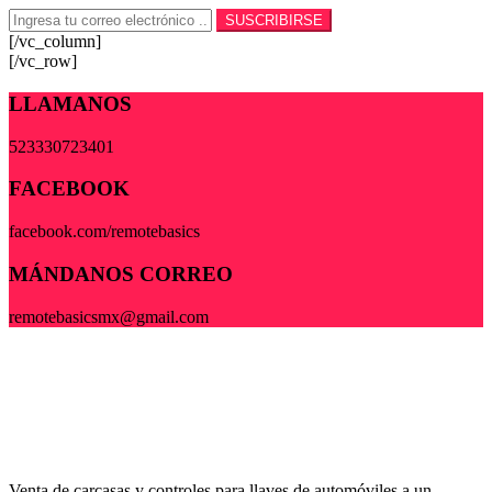
[/vc_column]
[/vc_row]
LLAMANOS
523330723401
FACEBOOK
facebook.com/remotebasics
MÁNDANOS CORREO
remotebasicsmx@gmail.com
Venta de carcasas y controles para llaves de automóviles a un