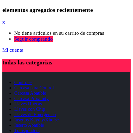
elementos agregados recientemente
x
No tiene artículos en su carrito de compras
Seguir comprando
Mi cuenta
todas las categorias
Controles
Carcasa para Control
Carcasa Abatible
Carcasa Proximity
Llaves Huecas
Llaves con Chip
Llaves de Emergencia
Insertos Keydiy/Xhorse
Inserto Abatible
Transponders