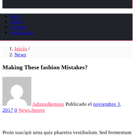
Inicio
Tienda
Catálogo
Contáctanos
Inicio
/
News
Making These fashion Mistakes?
AdmonRemote
Publicado el
noviembre 3,
2017
0
News
,
Sports
Proin suscipit urna quis pharetra vestibulum. Sed fermentum