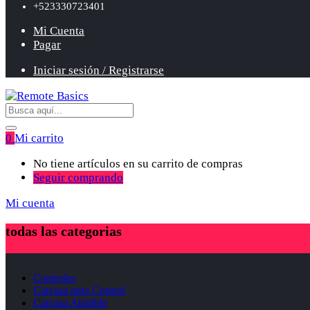
+523330723401
Mi Cuenta
Pagar
Iniciar sesión / Registrarse
0
Mi carrito
No tiene artículos en su carrito de compras
Seguir comprando
Mi cuenta
todas las categorias
Controles
Carcasa para Control
Carcasa Abatible