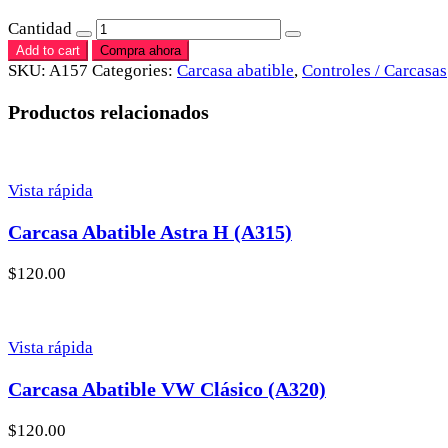
Cantidad
Add to cart
Compra ahora
SKU:
A157
Categories:
Carcasa abatible
,
Controles / Carcasas
Productos relacionados
Vista rápida
Carcasa Abatible Astra H (A315)
$
120.00
Vista rápida
Carcasa Abatible VW Clásico (A320)
$
120.00