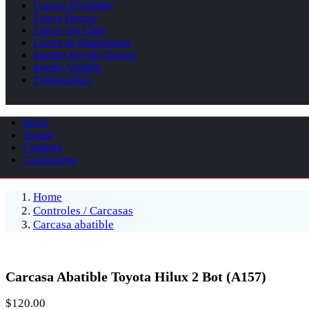
Carcasa Proximity
Llaves Huecas
Llaves con Chip
Llaves de Emergencia
Insertos Keydiy/Xhorse
Inserto Abatible
Transponders
Inicio
Tienda
Catálogo
Contáctanos
Home
Controles / Carcasas
Carcasa abatible
Carcasa Abatible Toyota Hilux 2 Bot (A157)
$
120.00