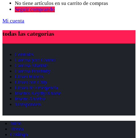
No tiene artículos en su carrito de compras
Seguir comprando
Mi cuenta
todas las categorias
Controles
Carcasa para Control
Carcasa Abatible
Carcasa Proximity
Llaves Huecas
Llaves con Chip
Llaves de Emergencia
Insertos Keydiy/Xhorse
Inserto Abatible
Transponders
Inicio
Tienda
Catálogo