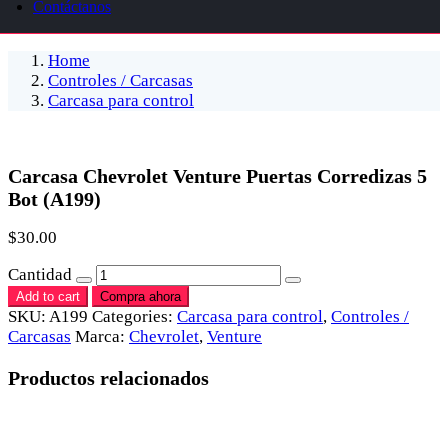
Contáctanos
Home
Controles / Carcasas
Carcasa para control
Carcasa Chevrolet Venture Puertas Corredizas 5
Bot (A199)
$
30.00
Cantidad
Add to cart
Compra ahora
SKU:
A199
Categories:
Carcasa para control
,
Controles /
Carcasas
Marca:
Chevrolet
,
Venture
Productos relacionados