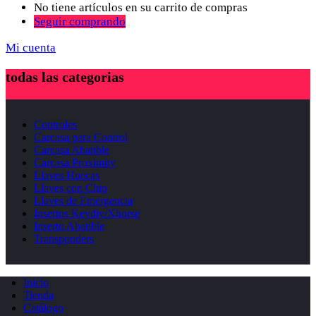
No tiene artículos en su carrito de compras
Seguir comprando
Mi cuenta
todas las categorias
Controles
Carcasa para Control
Carcasa Abatible
Carcasa Proximity
Llaves Huecas
Llaves con Chip
Llaves de Emergencia
Insertos Keydiy/Xhorse
Inserto Abatible
Transponders
Inicio
Tienda
Catálogo