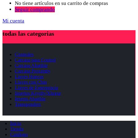
No tiene artículos en su carrito de compras
Seguir comprando
Mi cuenta
todas las categorias
Controles
Carcasa para Control
Carcasa Abatible
Carcasa Proximity
Llaves Huecas
Llaves con Chip
Llaves de Emergencia
Insertos Keydiy/Xhorse
Inserto Abatible
Transponders
Inicio
Tienda
Catálogo