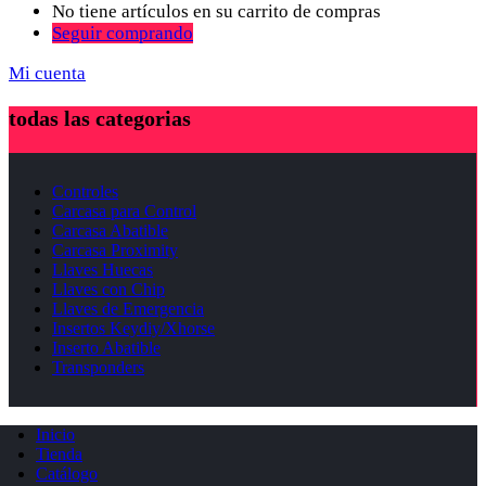
No tiene artículos en su carrito de compras
Seguir comprando
Mi cuenta
todas las categorias
Controles
Carcasa para Control
Carcasa Abatible
Carcasa Proximity
Llaves Huecas
Llaves con Chip
Llaves de Emergencia
Insertos Keydiy/Xhorse
Inserto Abatible
Transponders
Inicio
Tienda
Catálogo