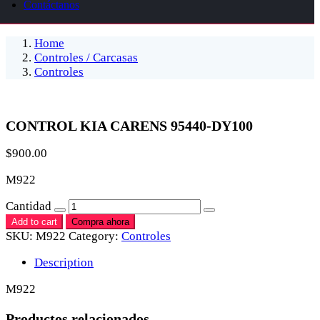
Contáctanos
Home
Controles / Carcasas
Controles
CONTROL KIA CARENS 95440-DY100
$
900.00
M922
Cantidad
Add to cart
Compra ahora
SKU:
M922
Category:
Controles
Description
M922
Productos relacionados