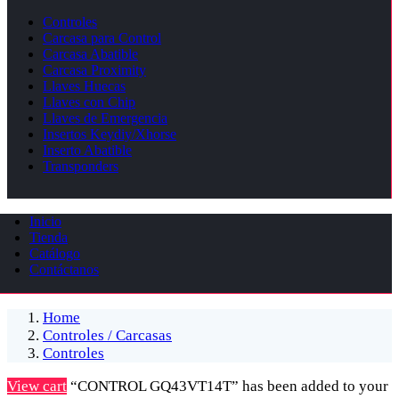
Controles
Carcasa para Control
Carcasa Abatible
Carcasa Proximity
Llaves Huecas
Llaves con Chip
Llaves de Emergencia
Insertos Keydiy/Xhorse
Inserto Abatible
Transponders
Inicio
Tienda
Catálogo
Contáctanos
Home
Controles / Carcasas
Controles
View cart
“CONTROL GQ43VT14T” has been added to your