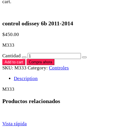
cart.
control odissey 6b 2011-2014
$
450.00
M333
Cantidad
Add to cart
Compra ahora
SKU:
M333
Category:
Controles
Description
M333
Productos relacionados
Vista rápida