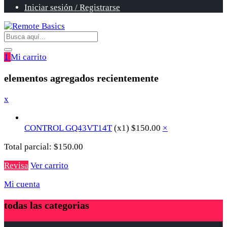
Iniciar sesión / Registrarse
1
Mi carrito
elementos agregados recientemente
x
CONTROL GQ43VT14T
(x1)
$
150.00
×
Total parcial:
$
150.00
Revisa
Ver carrito
Mi cuenta
todas las categorias