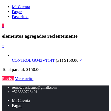
Mi Cuenta
Pagar
Favoritos
1
elementos agregados recientemente
x
CONTROL GQ43VT14T
(x1)
$
150.00
×
Total parcial:
$
150.00
Revisa
Ver carrito
remotebasicsmx@gmail.com
+523330723401
Mi Cuenta
Pagar