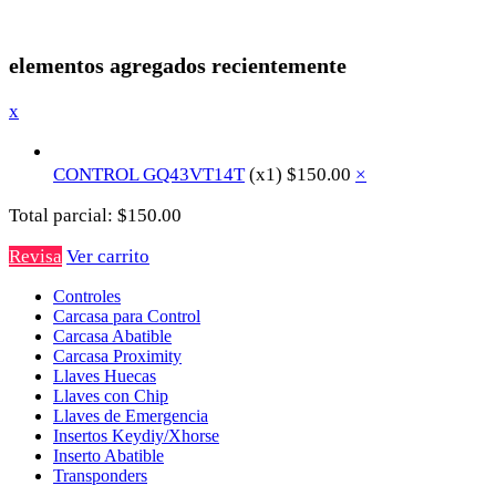
elementos agregados recientemente
x
CONTROL GQ43VT14T
(x1)
$
150.00
×
Total parcial:
$
150.00
Revisa
Ver carrito
Controles
Carcasa para Control
Carcasa Abatible
Carcasa Proximity
Llaves Huecas
Llaves con Chip
Llaves de Emergencia
Insertos Keydiy/Xhorse
Inserto Abatible
Transponders