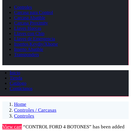
Controles
Carcasa para Control
Carcasa Abatible
Carcasa Proximity
Llaves Huecas
Llaves con Chip
Llaves de Emergencia
Insertos Keydiy/Xhorse
Inserto Abatible
Transponders
Inicio
Tienda
Catálogo
Contáctanos
Home
Controles / Carcasas
Controles
View cart
“CONTROL FORD 4 BOTONES” has been added