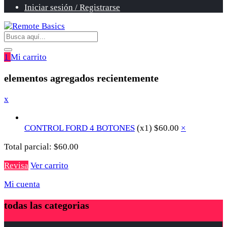
Iniciar sesión / Registrarse
1
Mi carrito
elementos agregados recientemente
x
CONTROL FORD 4 BOTONES
(x1)
$
60.00
×
Total parcial:
$
60.00
Revisa
Ver carrito
Mi cuenta
todas las categorias