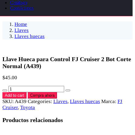
Catálogo
Contáctanos
Home
Llaves
Llaves huecas
Llave Hueca para Control FJ Cruiser 2 Bot Corte
Normal (A439)
$
45.00
Cantidad
Add to cart
Compra ahora
SKU:
A439
Categories:
Llaves
,
Llaves huecas
Marca:
FJ
Cruiser
,
Toyota
Productos relacionados