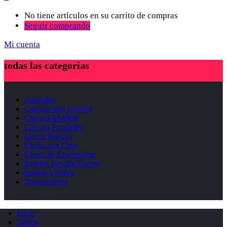
No tiene artículos en su carrito de compras
Seguir comprando
Mi cuenta
todas las categorias
Controles
Carcasa para Control
Carcasa Abatible
Carcasa Proximity
Llaves Huecas
Llaves con Chip
Llaves de Emergencia
Insertos Keydiy/Xhorse
Inserto Abatible
Transponders
Inicio
Tienda