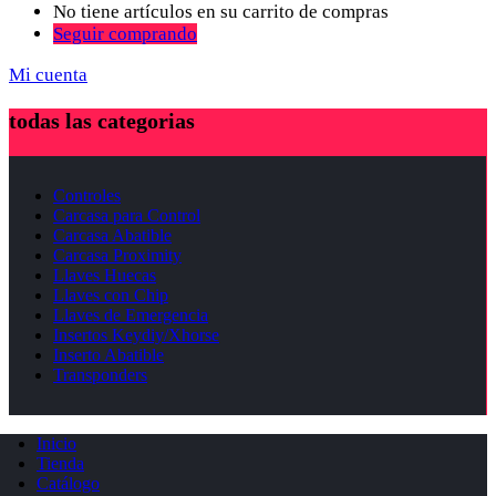
No tiene artículos en su carrito de compras
Seguir comprando
Mi cuenta
todas las categorias
Controles
Carcasa para Control
Carcasa Abatible
Carcasa Proximity
Llaves Huecas
Llaves con Chip
Llaves de Emergencia
Insertos Keydiy/Xhorse
Inserto Abatible
Transponders
Inicio
Tienda
Catálogo