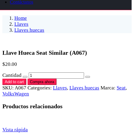
Contáctanos
Home
Llaves
Llaves huecas
Llave Hueca Seat Similar (A067)
$
20.00
Cantidad
Add to cart
Compra ahora
SKU:
A067
Categories:
Llaves
,
Llaves huecas
Marca:
Seat
,
VolksWagen
Productos relacionados
Vista rápida