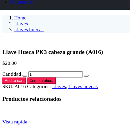
Contáctanos
Home
Llaves
Llaves huecas
Llave Hueca PK3 cabeza grande (A016)
$
20.00
Cantidad
Add to cart
Compra ahora
SKU:
A016
Categories:
Llaves
,
Llaves huecas
Productos relacionados
Vista rápida