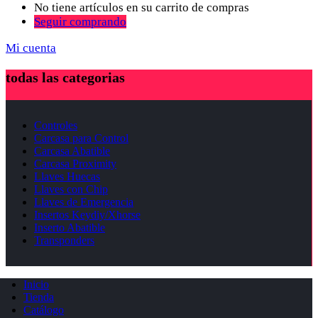
No tiene artículos en su carrito de compras
Seguir comprando
Mi cuenta
todas las categorias
Controles
Carcasa para Control
Carcasa Abatible
Carcasa Proximity
Llaves Huecas
Llaves con Chip
Llaves de Emergencia
Insertos Keydiy/Xhorse
Inserto Abatible
Transponders
Inicio
Tienda
Catálogo