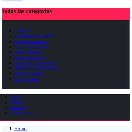
todas las categorias
Controles
Carcasa para Control
Carcasa Abatible
Carcasa Proximity
Llaves Huecas
Llaves con Chip
Llaves de Emergencia
Insertos Keydiy/Xhorse
Inserto Abatible
Transponders
Inicio
Tienda
Catálogo
Contáctanos
Home