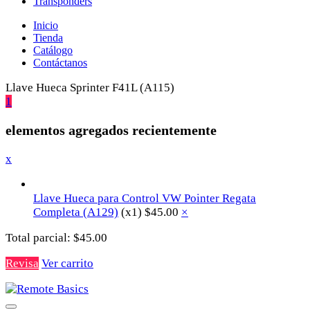
Transponders
Inicio
Tienda
Catálogo
Contáctanos
Llave Hueca Sprinter F41L (A115)
1
elementos agregados recientemente
x
Llave Hueca para Control VW Pointer Regata
Completa (A129)
(x1)
$
45.00
×
Total parcial:
$
45.00
Revisa
Ver carrito