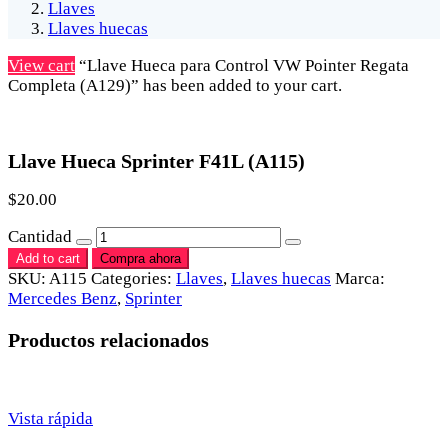
Llaves
Llaves huecas
View cart
“Llave Hueca para Control VW Pointer Regata
Completa (A129)” has been added to your cart.
Llave Hueca Sprinter F41L (A115)
$
20.00
Cantidad
Add to cart
Compra ahora
SKU:
A115
Categories:
Llaves
,
Llaves huecas
Marca:
Mercedes Benz
,
Sprinter
Productos relacionados
Vista rápida