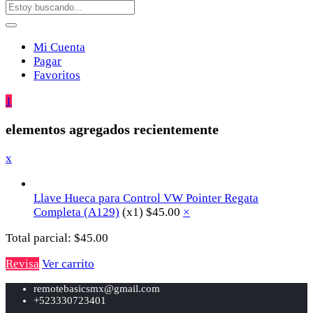
Mi Cuenta
Pagar
Favoritos
1
elementos agregados recientemente
x
Llave Hueca para Control VW Pointer Regata
Completa (A129)
(x1)
$
45.00
×
Total parcial:
$
45.00
Revisa
Ver carrito
remotebasicsmx@gmail.com
+523330723401