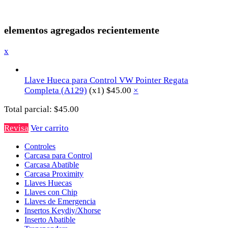
elementos agregados recientemente
x
Llave Hueca para Control VW Pointer Regata
Completa (A129)
(x1)
$
45.00
×
Total parcial:
$
45.00
Revisa
Ver carrito
Controles
Carcasa para Control
Carcasa Abatible
Carcasa Proximity
Llaves Huecas
Llaves con Chip
Llaves de Emergencia
Insertos Keydiy/Xhorse
Inserto Abatible