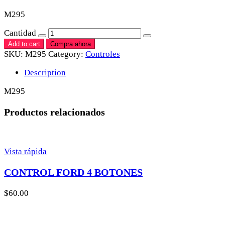
M295
Cantidad
Add to cart
Compra ahora
SKU:
M295
Category:
Controles
Description
M295
Productos relacionados
Vista rápida
CONTROL FORD 4 BOTONES
$
60.00