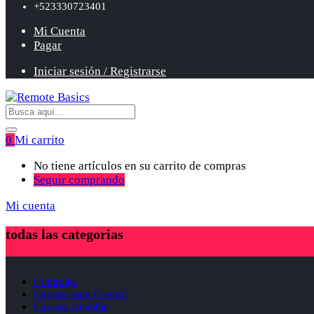
+523330723401
Mi Cuenta
Pagar
Iniciar sesión / Registrarse
0
Mi carrito
No tiene artículos en su carrito de compras
Seguir comprando
Mi cuenta
todas las categorias
Controles
Carcasa para Control
Carcasa Abatible