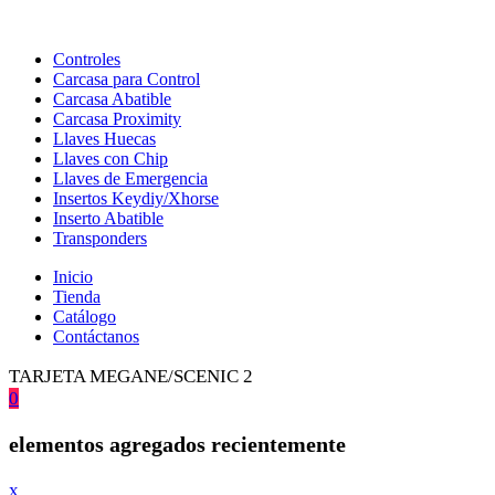
Controles
Carcasa para Control
Carcasa Abatible
Carcasa Proximity
Llaves Huecas
Llaves con Chip
Llaves de Emergencia
Insertos Keydiy/Xhorse
Inserto Abatible
Transponders
Inicio
Tienda
Catálogo
Contáctanos
TARJETA MEGANE/SCENIC 2
0
elementos agregados recientemente
x