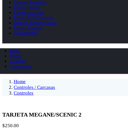
Carcasa Proximity
Llaves Huecas
Llaves con Chip
Llaves de Emergencia
Insertos Keydiy/Xhorse
Inserto Abatible
Transponders
Inicio
Tienda
Catálogo
Contáctanos
Home
Controles / Carcasas
Controles
TARJETA MEGANE/SCENIC 2
$
250.00