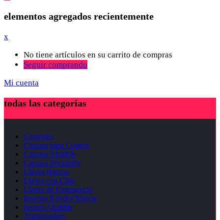
elementos agregados recientemente
x
No tiene artículos en su carrito de compras
Seguir comprando
Mi cuenta
todas las categorias
Controles
Carcasa para Control
Carcasa Abatible
Carcasa Proximity
Llaves Huecas
Llaves con Chip
Llaves de Emergencia
Insertos Keydiy/Xhorse
Inserto Abatible
Transponders