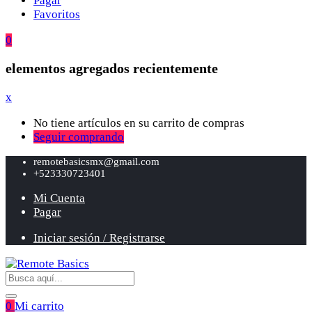
Pagar
Favoritos
0
elementos agregados recientemente
x
No tiene artículos en su carrito de compras
Seguir comprando
remotebasicsmx@gmail.com
+523330723401
Mi Cuenta
Pagar
Iniciar sesión / Registrarse
0
Mi carrito