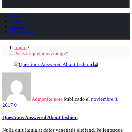
Inicio
Tienda
Catálogo
Contáctanos
Inicio
/
Posts etiquetadosvintage"
AdmonRemote
Publicado el
noviembre 3,
2017
0
Questions Answered About fashion
Nulla quis ligula at dolor venenatis eleifend. Pellentesque