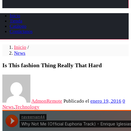
Inicio
Tienda
Catálogo
Contáctanos
Inicio
/
News
Is This fashion Thing Really That Hard
AdmonRemote
Publicado el
enero 19, 2016
0
News
,
Technology