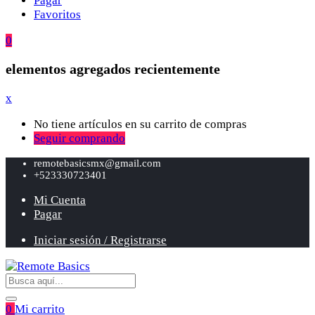
Pagar
Favoritos
0
elementos agregados recientemente
x
No tiene artículos en su carrito de compras
Seguir comprando
remotebasicsmx@gmail.com
+523330723401
Mi Cuenta
Pagar
Iniciar sesión / Registrarse
0
Mi carrito