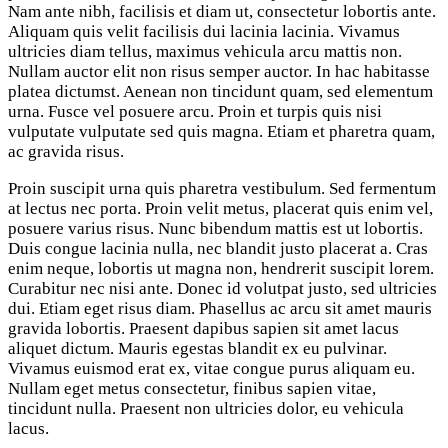
Nam ante nibh, facilisis et diam ut, consectetur lobortis ante.
Aliquam quis velit facilisis dui lacinia lacinia. Vivamus
ultricies diam tellus, maximus vehicula arcu mattis non.
Nullam auctor elit non risus semper auctor. In hac habitasse
platea dictumst. Aenean non tincidunt quam, sed elementum
urna. Fusce vel posuere arcu. Proin et turpis quis nisi
vulputate vulputate sed quis magna. Etiam et pharetra quam,
ac gravida risus.
Proin suscipit urna quis pharetra vestibulum. Sed fermentum
at lectus nec porta. Proin velit metus, placerat quis enim vel,
posuere varius risus. Nunc bibendum mattis est ut lobortis.
Duis congue lacinia nulla, nec blandit justo placerat a. Cras
enim neque, lobortis ut magna non, hendrerit suscipit lorem.
Curabitur nec nisi ante. Donec id volutpat justo, sed ultricies
dui. Etiam eget risus diam. Phasellus ac arcu sit amet mauris
gravida lobortis. Praesent dapibus sapien sit amet lacus
aliquet dictum. Mauris egestas blandit ex eu pulvinar.
Vivamus euismod erat ex, vitae congue purus aliquam eu.
Nullam eget metus consectetur, finibus sapien vitae,
tincidunt nulla. Praesent non ultricies dolor, eu vehicula
lacus.