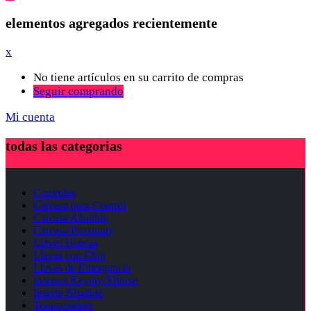
elementos agregados recientemente
x
No tiene artículos en su carrito de compras
Seguir comprando
Mi cuenta
todas las categorias
Controles
Carcasa para Control
Carcasa Abatible
Carcasa Proximity
Llaves Huecas
Llaves con Chip
Llaves de Emergencia
Insertos Keydiy/Xhorse
Inserto Abatible
Transponders