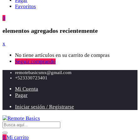
Pagar
Favoritos
0
elementos agregados recientemente
x
No tiene artículos en su carrito de compras
Seguir comprando
remotebasicsmx@gmail.com
+523330723401
Mi Cuenta
Pagar
Iniciar sesión / Registrarse
0
Mi carrito