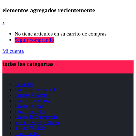
elementos agregados recientemente
x
No tiene artículos en su carrito de compras
Seguir comprando
Mi cuenta
todas las categorias
Controles
Carcasa para Control
Carcasa Abatible
Carcasa Proximity
Llaves Huecas
Llaves con Chip
Llaves de Emergencia
Insertos Keydiy/Xhorse
Inserto Abatible
Transponders