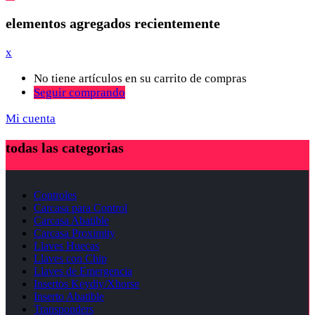
elementos agregados recientemente
x
No tiene artículos en su carrito de compras
Seguir comprando
Mi cuenta
todas las categorias
Controles
Carcasa para Control
Carcasa Abatible
Carcasa Proximity
Llaves Huecas
Llaves con Chip
Llaves de Emergencia
Insertos Keydiy/Xhorse
Inserto Abatible
Transponders