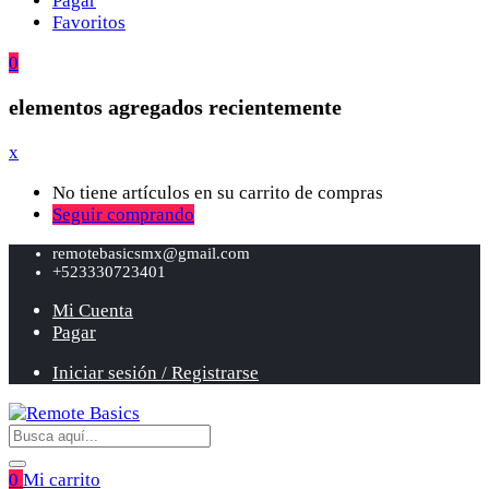
Pagar
Favoritos
0
elementos agregados recientemente
x
No tiene artículos en su carrito de compras
Seguir comprando
remotebasicsmx@gmail.com
+523330723401
Mi Cuenta
Pagar
Iniciar sesión / Registrarse
0
Mi carrito