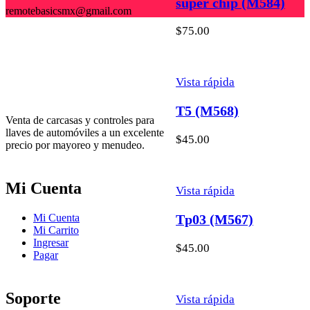
super chip (M584)
remotebasicsmx@gmail.com
$
75.00
Vista rápida
T5 (M568)
Venta de carcasas y controles para
llaves de automóviles a un excelente
$
45.00
precio por mayoreo y menudeo.
Mi Cuenta
Vista rápida
Mi Cuenta
Tp03 (M567)
Mi Carrito
Ingresar
$
45.00
Pagar
Soporte
Vista rápida