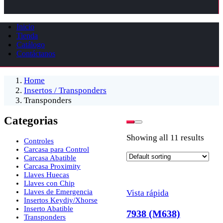
Inicio
Tienda
Catálogo
Contáctanos
Home
Insertos / Transponders
Transponders
Categorias
Showing all 11 results
Controles
Carcasa para Control
Carcasa Abatible
Carcasa Proximity
Llaves Huecas
Llaves con Chip
Llaves de Emergencia
Vista rápida
Insertos Keydiy/Xhorse
Inserto Abatible
7938 (M638)
Transponders