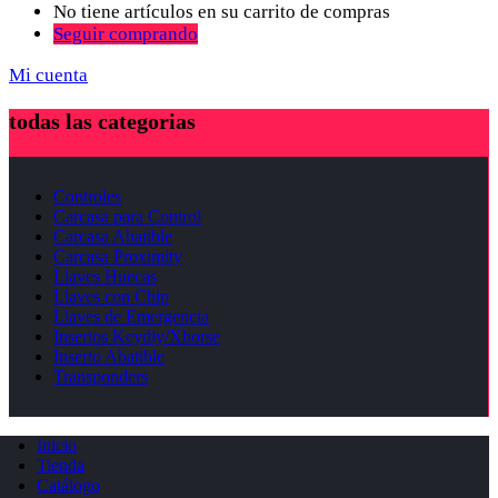
No tiene artículos en su carrito de compras
Seguir comprando
Mi cuenta
todas las categorias
Controles
Carcasa para Control
Carcasa Abatible
Carcasa Proximity
Llaves Huecas
Llaves con Chip
Llaves de Emergencia
Insertos Keydiy/Xhorse
Inserto Abatible
Transponders
Inicio
Tienda
Catálogo