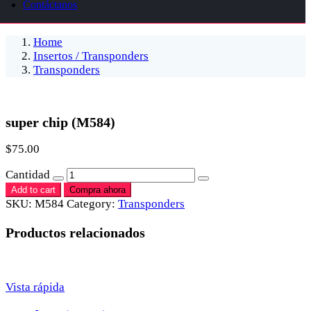
Contáctanos
Home
Insertos / Transponders
Transponders
super chip (M584)
$
75.00
Cantidad
Add to cart
Compra ahora
SKU:
M584
Category:
Transponders
Productos relacionados
Vista rápida