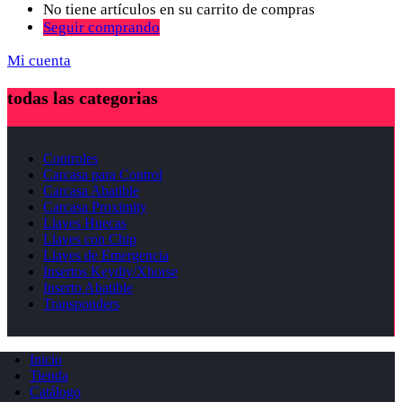
No tiene artículos en su carrito de compras
Seguir comprando
Mi cuenta
todas las categorias
Controles
Carcasa para Control
Carcasa Abatible
Carcasa Proximity
Llaves Huecas
Llaves con Chip
Llaves de Emergencia
Insertos Keydiy/Xhorse
Inserto Abatible
Transponders
Inicio
Tienda
Catálogo