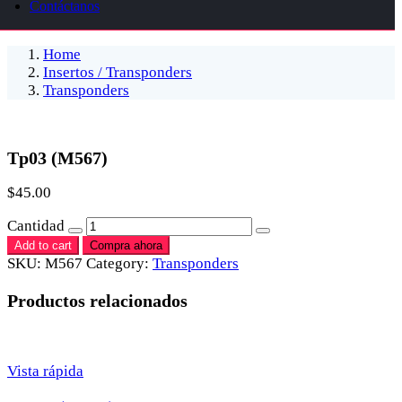
Contáctanos
Home
Insertos / Transponders
Transponders
Tp03 (M567)
$
45.00
Cantidad
Add to cart
Compra ahora
SKU:
M567
Category:
Transponders
Productos relacionados
Vista rápida