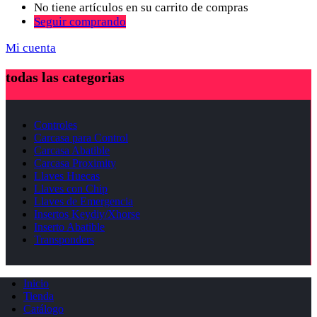
No tiene artículos en su carrito de compras
Seguir comprando
Mi cuenta
todas las categorias
Controles
Carcasa para Control
Carcasa Abatible
Carcasa Proximity
Llaves Huecas
Llaves con Chip
Llaves de Emergencia
Insertos Keydiy/Xhorse
Inserto Abatible
Transponders
Inicio
Tienda
Catálogo