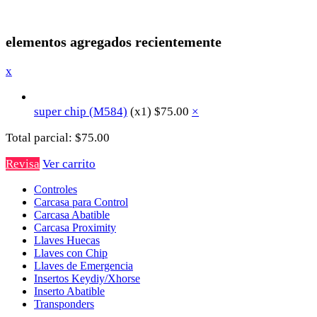
elementos agregados recientemente
x
super chip (M584)
(x1)
$
75.00
×
Total parcial:
$
75.00
Revisa
Ver carrito
Controles
Carcasa para Control
Carcasa Abatible
Carcasa Proximity
Llaves Huecas
Llaves con Chip
Llaves de Emergencia
Insertos Keydiy/Xhorse
Inserto Abatible
Transponders