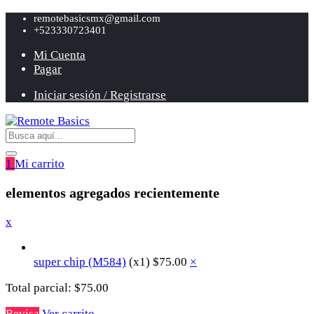
remotebasicsmx@gmail.com
+523330723401
Mi Cuenta
Pagar
Iniciar sesión / Registrarse
1
Mi carrito
elementos agregados recientemente
x
super chip (M584)
(x1)
$
75.00
×
Total parcial:
$
75.00
Revisa
Ver carrito