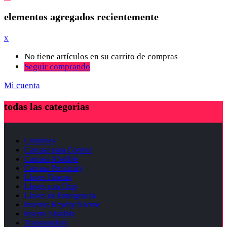
elementos agregados recientemente
x
No tiene artículos en su carrito de compras
Seguir comprando
Mi cuenta
todas las categorias
Controles
Carcasa para Control
Carcasa Abatible
Carcasa Proximity
Llaves Huecas
Llaves con Chip
Llaves de Emergencia
Insertos Keydiy/Xhorse
Inserto Abatible
Transponders