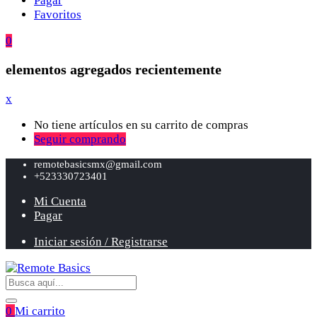
Pagar
Favoritos
0
elementos agregados recientemente
x
No tiene artículos en su carrito de compras
Seguir comprando
remotebasicsmx@gmail.com
+523330723401
Mi Cuenta
Pagar
Iniciar sesión / Registrarse
0
Mi carrito