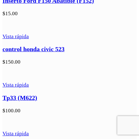
Inserto Ford F150 Abatible (F152)
$
15.00
Vista rápida
control honda civic 523
$
150.00
Vista rápida
Tp33 (M622)
$
100.00
Vista rápida